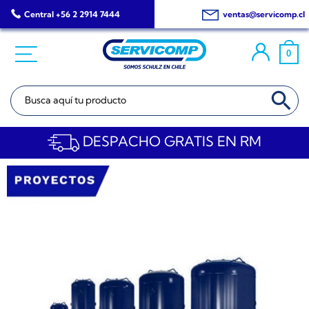
Saltar
Central +56 2 2914 7444
ventas@servicomp.cl
al
contenido
0
BOTÓN DE BÚSQ
Buscar:
DESPACHO GRATIS EN RM