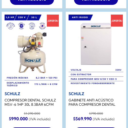
$490.000.
$339.990.
¡OFERTA!
¡OFERTA!
SCHULZ
SCHULZ
COMPRESOR DENTAL SCHULZ
GABINETE ANTI ACÚSTICO
MSV-6 1HP 30L 8.3BAR 6CFM
PARA COMPRESOR DENTAL
$
1.290.000
$
790.000
El
El
El
El
$
990.000
$
569.990
(IVA incluido)
(IVA incluido)
precio
precio
precio
precio
original
actual
original
actual