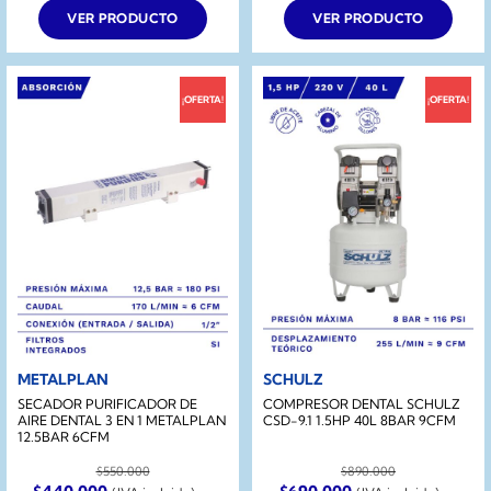
era:
es:
era:
es:
VER PRODUCTO
VER PRODUCTO
$1.290.000.
$990.000.
$790.000.
$569.990.
¡OFERTA!
¡OFERTA!
METALPLAN
SCHULZ
SECADOR PURIFICADOR DE
COMPRESOR DENTAL SCHULZ
AIRE DENTAL 3 EN 1 METALPLAN
CSD-9.1 1.5HP 40L 8BAR 9CFM
12.5BAR 6CFM
$
550.000
$
890.000
El
El
El
El