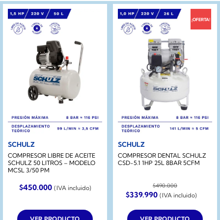
¡OFERTA!
SCHULZ
SCHULZ
COMPRESOR LIBRE DE ACEITE
COMPRESOR DENTAL SCHULZ
SCHULZ 50 LITROS – MODELO
CSD-5.1 1HP 25L 8BAR 5CFM
MCSL 3/50 PM
$
490.000
$
450.000
(IVA incluido)
El
El
$
339.990
(IVA incluido)
precio
precio
original
actual
era:
es:
VER PRODUCTO
VER PRODUCTO