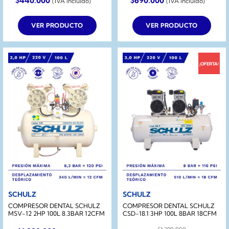
$
440.000
$
690.000
(IVA incluido)
(IVA incluido)
precio
precio
precio
precio
original
actual
original
actual
era:
es:
era:
es:
VER PRODUCTO
VER PRODUCTO
$550.000.
$440.000.
$890.000.
$690.000.
¡OFERTA!
SCHULZ
SCHULZ
COMPRESOR DENTAL SCHULZ
COMPRESOR DENTAL SCHULZ
MSV-12 2HP 100L 8.3BAR 12CFM
CSD-18.1 3HP 100L 8BAR 18CFM