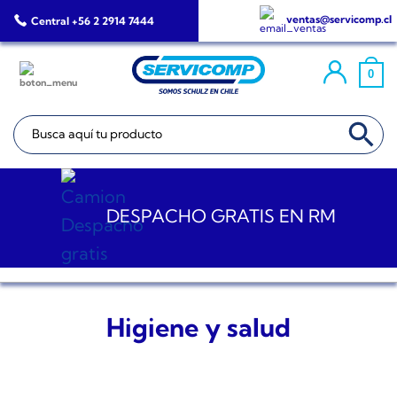
Saltar
ventas@servicomp.cl
Central +56 2 2914 7444
al
contenido
0
BOTÓN DE BÚSQ
Buscar:
DESPACHO GRATIS EN RM
Higiene y salud