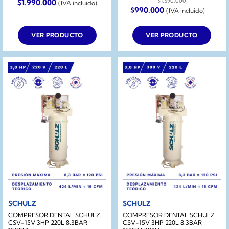
$
1.390.000
$
1.990.000
(IVA incluido)
El
El
$
990.000
(IVA incluido)
precio
precio
original
actual
era:
es:
VER PRODUCTO
VER PRODUCTO
$1.390.000.
$990.000.
SCHULZ
SCHULZ
COMPRESOR DENTAL SCHULZ
COMPRESOR DENTAL SCHULZ
CSV-15V 3HP 220L 8.3BAR
CSV-15V 3HP 220L 8.3BAR